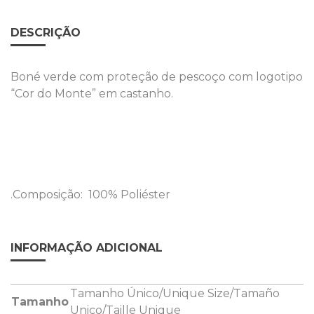
proteção
de
DESCRIÇÃO
pescoço
com
Boné verde com proteção de pescoço com logotipo
logotipo
“Cor do Monte” em castanho.
"Cor
do
Monte"
em
castanho
.Composição: 100% Poliéster
INFORMAÇÃO ADICIONAL
Tamanho Único/Unique Size/Tamaño
Tamanho
Unico/Taille Unique