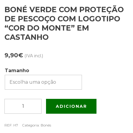
BONÉ VERDE COM PROTEÇÃO
DE PESCOÇO COM LOGOTIPO
“COR DO MONTE” EM
CASTANHO
9,90
€
(IVA incl.)
Tamanho
Quantidade
ADICIONAR
de
Boné
verde
REF:
H7
Categoria:
Bonés
com