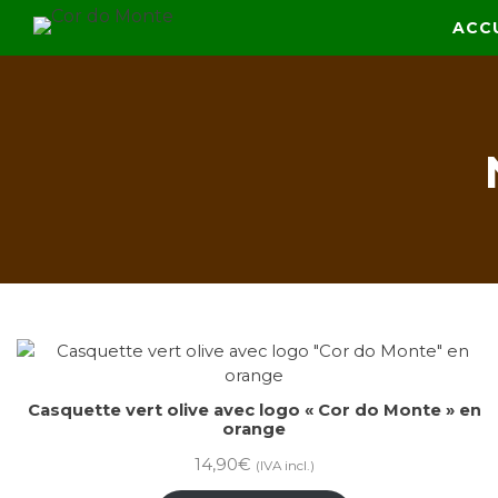
Skip
ACC
Cor do Monte
Vestuário de Caça
to
content
Casquette vert olive avec logo « Cor do Monte » en
orange
14,90
€
(IVA incl.)