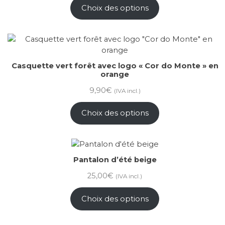
Choix des options
Casquette vert forêt avec logo « Cor do Monte » en
orange
9,90
€
(IVA incl.)
Choix des options
Pantalon d’été beige
25,00
€
(IVA incl.)
Choix des options