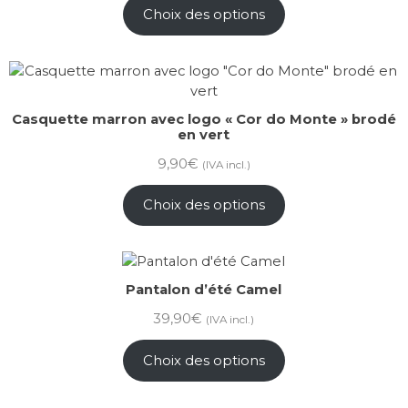
Choix des options
Casquette marron avec logo « Cor do Monte » brodé
en vert
9,90
€
(IVA incl.)
Choix des options
Pantalon d’été Camel
39,90
€
(IVA incl.)
Choix des options