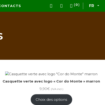
0
FR
CONTACTS
S
Casquette verte avec logo « Cor do Monte » marron
9,90
€
(IVA incl.)
Choix des options