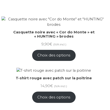
Casquette noire avec « Cor do Monte » et
« HUNTING » brodes
9,90
€
(IVA incl.)
Choix des options
T-shirt rouge avec patch sur la poitrine
14,90
€
(IVA incl.)
Choix des options