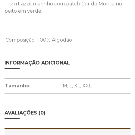
T-shirt azul marinho com patch Cor do Monte no
do
peito em verde.
Monte
no
peito
.Composição: 100% Algodão
INFORMAÇÃO ADICIONAL
Tamanho
M, L, XL, XXL
AVALIAÇÕES (0)