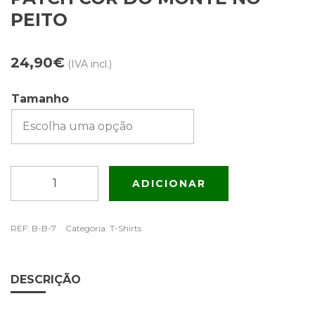
PEITO
24,90
€
(IVA incl.)
Tamanho
Quantidade
ADICIONAR
de
T-
shirt
REF:
B-B-7
Categoria:
T-Shirts
azul
marinho
com
DESCRIÇÃO
patch
Cor