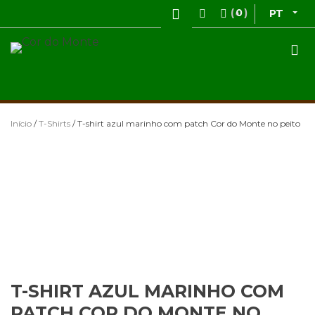
Ir
0
PT
para
o
Cor do Monte
Vestuário de Caça
conteúdo
Início
/
T-Shirts
/ T-shirt azul marinho com patch Cor do Monte no peito
T-SHIRT AZUL MARINHO COM
PATCH COR DO MONTE NO