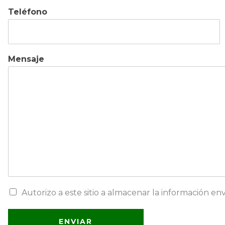
Teléfono
Mensaje
G
Autorizo ​​a este sitio a almacenar la información
D
P
R
ENVIAR